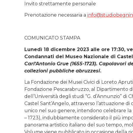
Invito strettamente personale
Prenotazione necessaria a
info@studiobegnini.
COMUNICATO STAMPA
Lunedì 18 dicembre 2023 alle ore 17:30, ve
Condannati del Museo Nazionale di Castel
Carl’Antonio Grue (1655-1723). Capolavori d
collezioni pubbliche abruzzesi
.
La Fondazione dei Musei Civici di Loreto Apru
Fondazione Pescarabruzzo, al Dipartimento di L
dell’Università degli studi “G. d’Annunzio” di 
Castel Sant’Angelo, attraverso l’attuazione di
unico nel suo genere, intendono celebrare la 
– 1723), indubbiamente considerato il più imp
panorama artistico italiano del suo tempo, mol
Volume viene pubblicato in occasione della ri