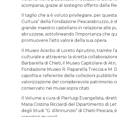
scomparsa, grazie al sostegno offerto dalla R
Il taglio che si è voluto privilegiare, per ques
Cultura” della Fondazione Pescarabruzzo, è stat
grande maestro castellano in relazione alle pu
abruzzese, sottolineando l’importanza che 
promuovere l’alto valore della sua opera.
Il Museo Acerbo di Loreto Aprutino, tramite l’a
culturale e attraverso la stretta collaborazio
Barbarella di Chieti, il Museo Capitolare di Atri
Fondazione Museo R. Paparella Treccia e M. Dev
capofila e referente delle collezioni pubbliche 
valorizzazione del considerevole patrimonio ce
conservato nei musei sopra citati.
Il Volume a cura di Pierluigi Evangelista, diret
Maria Cristina Ricciardi del Dipartimento di Lett
degli Studi “G. d’Annunzio” di Chieti-Pescara, è
repertori museali.