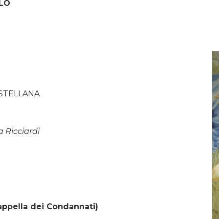
ELO
STELLANA
a Ricciardi
appella dei Condannati)