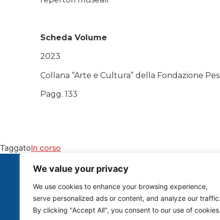
Scheda Volume
2023
Collana “Arte e Cultura” della Fondazione Pe
Pagg. 133
Taggato
In corso
We value your privacy
info@studiobegnini.it
Roberto Begnini tel. +39 348 4105409 W
We use cookies to enhance your browsing experience,
Federica Artusi tel. +39 328 6975261
serve personalized ads or content, and analyze our traffic
By clicking "Accept All", you consent to our use of cookies
Carmen Vicinanza tel. +39 333 7265294