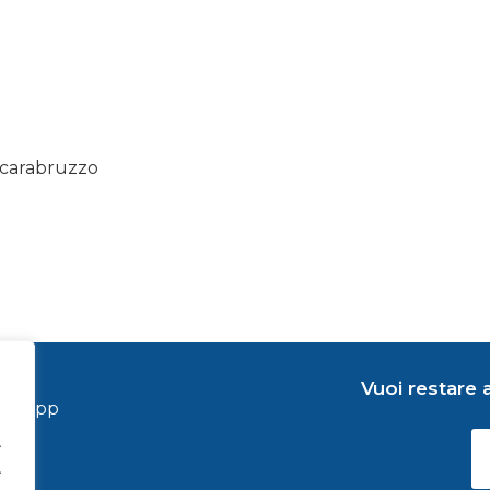
scarabruzzo
Vuoi restare 
hatsapp
.
.