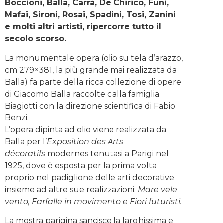
Boccioni, Balla, Carrà, De Chirico, Funi,
Mafai,
Sironi, Rosai, Spadini, Tosi, Zanini
e molti altri artisti, ripercorre tutto il
secolo scorso.
La monumentale opera (olio su tela d’arazzo,
cm 279×381, la più grande mai realizzata da
Balla) fa parte della ricca collezione di opere
di Giacomo Balla raccolte dalla famiglia
Biagiotti con la direzione scientifica di Fabio
Benzi.
L’opera dipinta ad olio viene realizzata da
Balla per l’
Exposition des Arts
décoratifs
modernes tenutasi a Parigi nel
1925, dove è esposta per la prima volta
proprio nel padiglione delle arti decorative
insieme ad altre sue realizzazioni:
Mare vele
vento, Farfalle in movimento e Fiori futuristi.
La mostra parigina sancisce la larghissima e