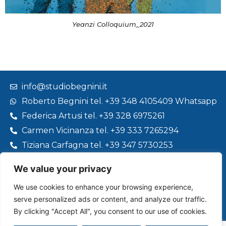
Yeanzi Colloquium_2021
info@studiobegnini.it
Roberto Begnini tel. +39 348 4105409 Whatsapp
Federica Artusi tel. +39 328 6975261
Carmen Vicinanza tel. +39 333 7265294
Tiziana Carfagna tel. +39 347 5730253
We value your privacy
We use cookies to enhance your browsing experience,
Vuoi restare aggiornato sui prossimi eventi?
serve personalized ads or content, and analyze our traffic.
By clicking "Accept All", you consent to our use of cookies.