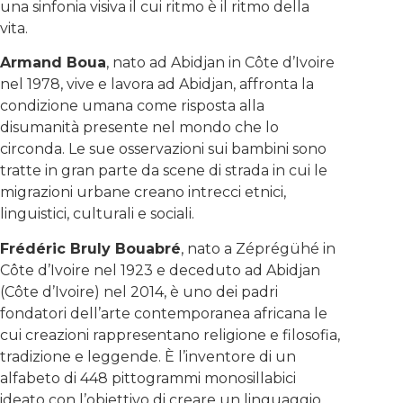
una sinfonia visiva il cui ritmo è il ritmo della
vita.
Armand Boua
, nato ad Abidjan in Côte d’Ivoire
nel 1978, vive e lavora ad Abidjan, affronta la
condizione umana come risposta alla
disumanità presente nel mondo che lo
circonda. Le sue osservazioni sui bambini sono
tratte in gran parte da scene di strada in cui le
migrazioni urbane creano intrecci etnici,
linguistici, culturali e sociali.
Frédéric Bruly Bouabré
, nato a Zéprégühé in
Côte d’Ivoire nel 1923 e deceduto ad Abidjan
(Côte d’Ivoire) nel 2014, è uno dei padri
fondatori dell’arte contemporanea africana le
cui creazioni rappresentano religione e filosofia,
tradizione e leggende. È l’inventore di un
alfabeto di 448 pittogrammi monosillabici
ideato con l’obiettivo di creare un linguaggio