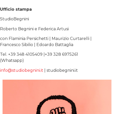
Ufficio stampa
StudioBegnini
Roberto Begnini e Federica Artusi
con Flaminia Persichetti | Maurizio Curtarelli |
Francesco Sibilio | Edoardo Battaglia
Tel. +39 348 4105409 |+39 328 6975261
(Whatsapp)
info@studiobegnini.it
| studiobegnini.it