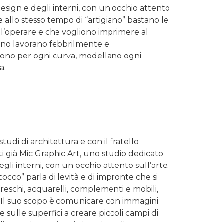
esign e degli interni, con un occhio attento
 e allo stesso tempo di “artigiano” bastano le
’operare e che vogliono imprimere al
tiano lavorano febbrilmente e
rrono per ogni curva, modellano ogni
a.
studi di architettura e con il fratello
ti già Mic Graphic Art, uno studio dedicato
gli interni, con un occhio attento sull’arte.
co” parla di levità e di impronte che si
reschi, acquarelli, complementi e mobili,
ma. Il suo scopo è comunicare con immagini
sulle superfici a creare piccoli campi di