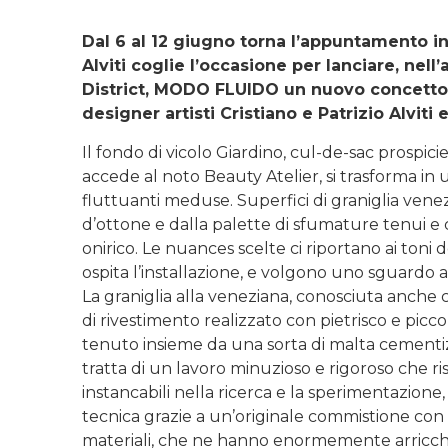
Dal 6 al 12 giugno torna l’appuntamento in
Alviti coglie
l’occasione per lanciare, nell
District, MODO FLUIDO
un nuovo concetto 
designer artisti Cristiano e
Patrizio Alviti
Il fondo di vicolo Giardino, cul-de-sac prospici
accede al noto Beauty Atelier, si trasforma in
fluttuanti meduse. Superfici di graniglia vene
d’ottone e dalla palette di sfumature tenui e
onirico. Le nuances scelte ci riportano ai toni
ospita l’installazione, e volgono uno sguardo 
La graniglia alla veneziana, conosciuta anche 
di rivestimento realizzato con pietrisco e picc
tenuto insieme da una sorta di malta cementizi
tratta di un lavoro minuzioso e rigoroso che risal
instancabili nella ricerca e la sperimentazion
tecnica grazie a un’originale commistione con l
materiali, che ne hanno enormemente arricchit