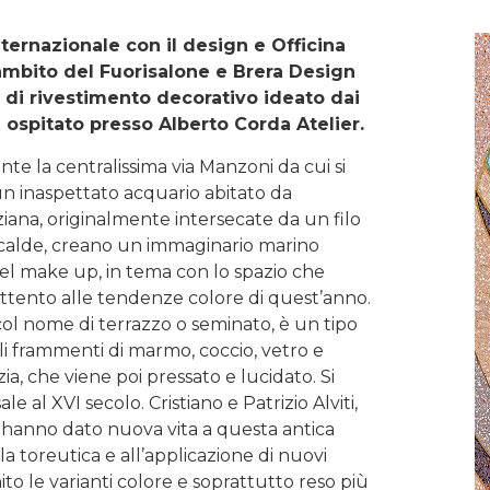
ternazionale con il design e Officina
’ambito del Fuorisalone e Brera Design
di rivestimento decorativo ideato dai
 e ospitato presso Alberto Corda Atelier.
ente la centralissima via Manzoni da cui si
 un inaspettato acquario abitato da
ziana, originalmente intersecate da un filo
 calde, creano un immaginario marino
 del make up, in tema con lo spazio che
attento alle tendenze colore di quest’anno.
col nome di terrazzo o seminato, è un tipo
oli frammenti di marmo, coccio, vetro e
a, che viene poi pressato e lucidato. Si
e al XVI secolo. Cristiano e Patrizio Alviti,
e, hanno dato nuova vita a questa antica
a toreutica e all’applicazione di nuovi
o le varianti colore e soprattutto reso più