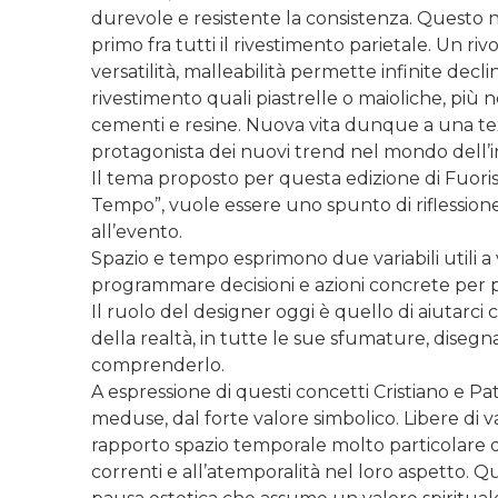
durevole e resistente la consistenza. Questo n
primo fra tutti il rivestimento parietale. Un ri
versatilità, malleabilità permette infinite declin
rivestimento quali piastrelle o maioliche, più 
cementi e resine. Nuova vita dunque a una tex
protagonista dei nuovi trend nel mondo dell’int
Il tema proposto per questa edizione di Fuoris
Tempo”, vuole essere uno spunto di riflession
all’evento.
Spazio e tempo esprimono due variabili utili a 
programmare decisioni e azioni concrete per 
Il ruolo del designer oggi è quello di aiutarci c
della realtà, in tutte le sue sfumature, dis
comprenderlo.
A espressione di questi concetti Cristiano e P
meduse, dal forte valore simbolico. Libere di 
rapporto spazio temporale molto particolare do
correnti e all’atemporalità nel loro aspetto. Qu