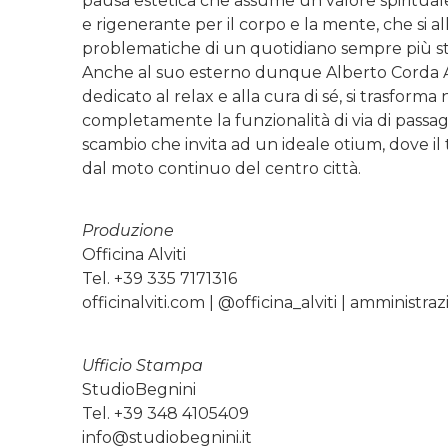
pausa estetica che assume un valore spirituale 
e rigenerante per il corpo e la mente, che si 
problematiche di un quotidiano sempre più st
Anche al suo esterno dunque Alberto Corda A
dedicato al relax e alla cura di sé, si trasforma
completamente la funzionalità di via di passag
scambio che invita ad un ideale otium, dove il
dal moto continuo del centro città.
Produzione
Officina Alviti
Tel. +39 335 7171316
officinalviti.com | @officina_alviti | amministr
Ufficio Stampa
StudioBegnini
Tel. +39 348 4105409
info@studiobegnini.it