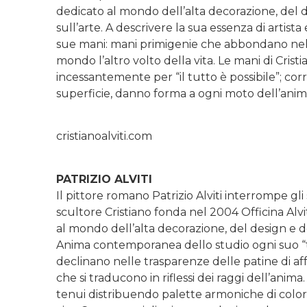
dedicato al mondo dell’alta decorazione, del d
sull’arte. A descrivere la sua essenza di artista
sue mani: mani primigenie che abbondano nell
mondo l’altro volto della vita. Le mani di Cris
incessantemente per “il tutto è possibile”; co
superficie, danno forma a ogni moto dell’anim
cristianoalviti.com
PATRIZIO ALVITI
Il pittore romano Patrizio Alviti interrompe gli 
scultore Cristiano fonda nel 2004 Officina Alvi
al mondo dell’alta decorazione, del design e de
Anima contemporanea dello studio ogni suo “toc
declinano nelle trasparenze delle patine di aff
che si traducono in riflessi dei raggi dell’ani
tenui distribuendo palette armoniche di colore 