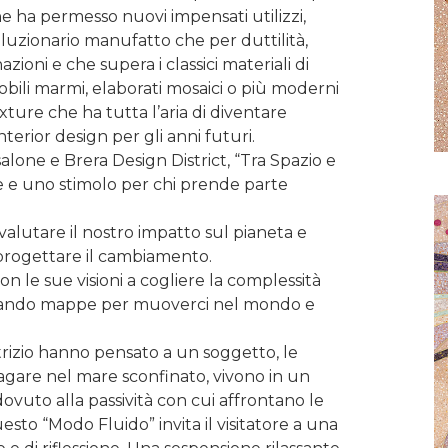
e ha permesso nuovi impensati utilizzi,
voluzionario manufatto che per duttilità,
azioni e che supera i classici materiali di
nobili marmi, elaborati mosaici o più moderni
ture che ha tutta l’aria di diventare
erior design per gli anni futuri.
alone e Brera Design District, “Tra Spazio e
e e uno stimolo per chi prende parte
valutare il nostro impatto sul pianeta e
progettare il cambiamento.
on le sue visioni a cogliere la complessità
egnando mappe per muoverci nel mondo e
atrizio hanno pensato a un soggetto, le
vagare nel mare sconfinato, vivono in un
vuto alla passività con cui affrontano le
esto “Modo Fluido” invita il visitatore a una