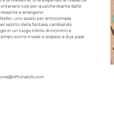
e di riflessione. Una sospensione rilassante
allontanano così per qualche istante dalle
ressante e ansiogeno.
telier, uno spazio per antonomasia
 nel salotto della fantasia, cambiando
gio in un luogo intimo di incontro e
 tempo scorre irreale e sospeso a due passi
azione@officinalviti.com