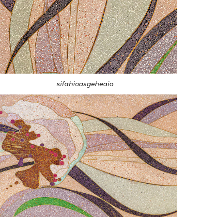
sifahioasgeheaio