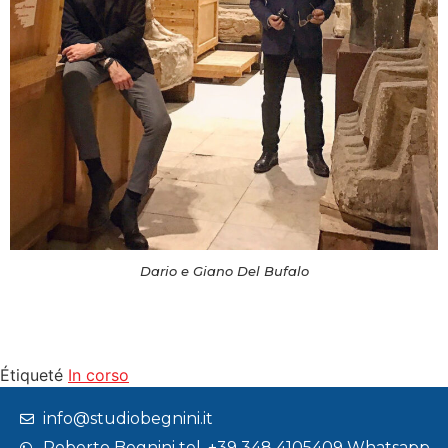
Dario e Giano Del Bufalo
Étiqueté
In corso
info@studiobegnini.it
Roberto Begnini tel. +39 348 4105409 Whatsapp