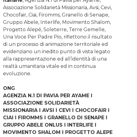
italiane
, Agenzia N.1 di Pavia per Ayamé,
Associazione Solidarietà Missionaria, Avsi, Cevi,
Chocofair, Ciai, Firomms, Granello di Senape,
Gruppo Abele, Interlife, Movimento Shalom,
Progetto Alepé, Soleterre, Terre Gemelle,
Una Voce Per Padre Pio, riflettono il risultato
di un processo di animazione territoriale ed
evidenziano un inedito punto di vista legato
alla rappresentazione ed all’identità di una
realtà umanitaria vitale ed in continua
evoluzione.
ONG
AGENZIA N.1 DI PAVIA PER AYAME I
ASSOCIAZIONE SOLIDARIETÀ
MISSIONARIA I AVSI I CEVI I CHOCOFAIR I
CIAI I FIROMMS I GRANELLO DI SENAPE I
GRUPPO ABELE ONLUS I INTERLIFE I
MOVIMENTO SHALOM I PROGETTO ALEPE