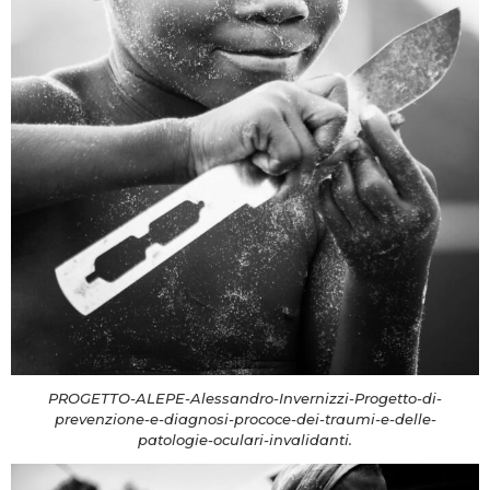
PROGETTO-ALEPE-Alessandro-Invernizzi-Progetto-di-
prevenzione-e-diagnosi-prococe-dei-traumi-e-delle-
patologie-oculari-invalidanti.